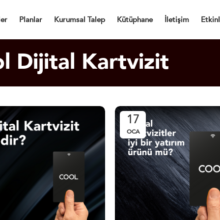
Dijital Kartvizit
ler
Planlar
Kurumsal Talep
Kütüphane
İletişim
Etkinl
 Dijital Kartvizit
17
OCA