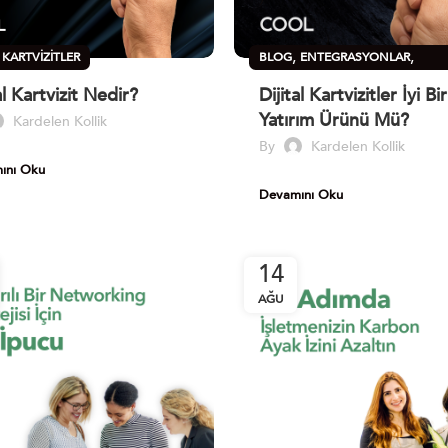
,
,
,
KARTVIZITLER
BLOG
ENTEGRASYONLAR
,
SÜRDÜRÜLEBILIRLIK
ÜRÜNLER
al Kartvizit Nedir?
Dijital Kartvizitler İyi Bir
Yatırım Ürünü Mü?
Kardelen Kollik
By
Kardelen Kollik
ını Oku
Devamını Oku
14
AĞU