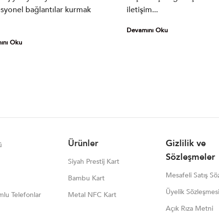
syonel bağlantılar kurmak
iletişim...
Devamını Oku
ını Oku
Ürünler
Gizlilik ve
ü
Sözleşmeler
Siyah Prestij Kart
Mesafeli Satış Sö
Bambu Kart
Üyelik Sözleşmes
lu Telefonlar
Metal NFC Kart
Açık Rıza Metni