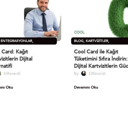
,
,
,
,
ENTEGRASYONLAR
BLOG
KARTVIZITLER
,
ZITLER
SÜRDÜRÜLEBILIRLIK
SÜRDÜRÜLEBILIRLIK
 Card: Kağıt
Cool Card ile Kağıt
izitlerin Dijital
Tüketimini Sıfıra İndirin:
natifi
Dijital Kartvizitlerin Gü
Elifererdi
By
Elifererdi
ını Oku
Devamını Oku