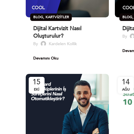
,
BLOG
KARTVIZITLER
BLOG
Dijital Kartvizit Nasıl
Dijit
Oluşturulur?
By
By
Kardelen Kollik
Devam
Devamını Oku
15
14
EKI
AĞU