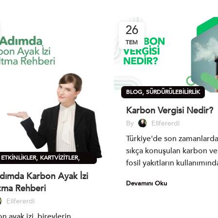
26
TEM
,
BLOG
SÜRDÜRÜLEBILIRLIK
Karbon Vergisi Nedir?
By
Elifererdi
Türkiye'de son zamanlard
sıkça konuşulan karbon ver
,
,
,
ETKINLIKLER
KARTVIZITLER
fosil yakıtların kullanımında
ÜLEBILIRLIK
dımda Karbon Ayak İzi
Devamını Oku
tma Rehberi
Elifererdi
n ayak izi, bireylerin