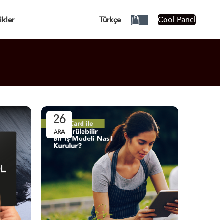
ÜCRETSİZ!
Cool Panel
ikler
Türkçe
26
ARA