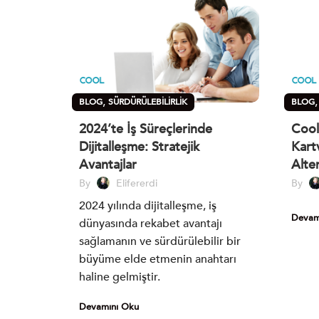
,
BLOG
SÜRDÜRÜLEBILIRLIK
BLOG
KARTVI
2024’te İş Süreçlerinde
Cool
Dijitalleşme: Stratejik
Kartv
Avantajlar
Alter
By
Elifererdi
By
2024 yılında dijitalleşme, iş
Devam
dünyasında rekabet avantajı
sağlamanın ve sürdürülebilir bir
büyüme elde etmenin anahtarı
haline gelmiştir.
Devamını Oku