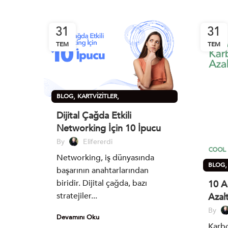
31
31
TEM
TEM
,
,
BLOG
KARTVIZITLER
SÜRDÜRÜLEBILIRLIK
Dijital Çağda Etkili
Networking İçin 10 İpucu
By
Elifererdi
Networking, iş dünyasında
BLOG
başarının anahtarlarından
SÜRDÜR
biridir. Dijital çağda, bazı
10 A
stratejiler...
Azal
By
Devamını Oku
Karbo