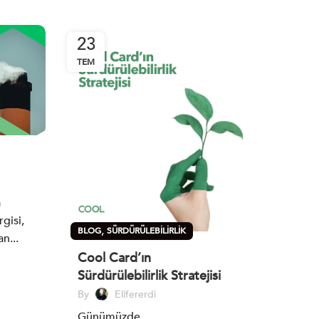
23
TEM
a
gisi,
,
BLOG
SÜRDÜRÜLEBILIRLIK
n...
Cool Card’ın
Sürdürülebilirlik Stratejisi
By
Elifererdi
Günümüzde...