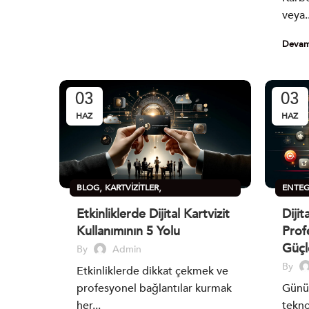
veya..
Devam
03
03
HAZ
HAZ
,
,
BLOG
KARTVIZITLER
ENTE
SÜRDÜRÜLEBILIRLIK
SÜRDÜR
Etkinliklerde Dijital Kartvizit
Dijit
Kullanımının 5 Yolu
Profe
Güçl
By
Admin
By
Etkinliklerde dikkat çekmek ve
profesyonel bağlantılar kurmak
Günüm
her...
tekno