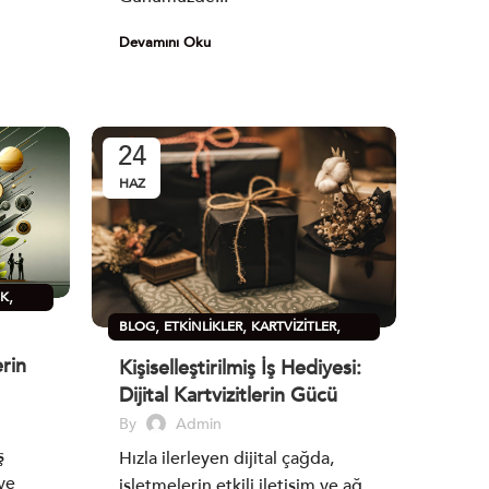
Devamını Oku
24
HAZ
,
IK
,
,
,
BLOG
ETKINLIKLER
KARTVIZITLER
SÜRDÜRÜLEBILIRLIK
erin
Kişiselleştirilmiş İş Hediyesi:
Dijital Kartvizitlerin Gücü
By
Admin
ş
Hızla ilerleyen dijital çağda,
ve
işletmelerin etkili iletişim ve ağ