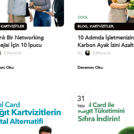
,
,
,
KARTVIZITLER
BLOG
KARTVIZITLER
SÜRDÜRÜLEBILIRLIK
rılı Bir Networking
10 Adımda İşletmenizin
ejisi İçin 10 İpucu
Karbon Ayak İzini Azalt
Elifererdi
By
Elifererdi
ını Oku
Devamını Oku
31
TEM