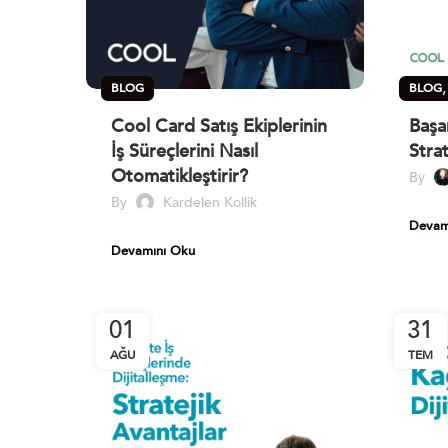
BLOG
BLOG
Cool Card Satış Ekiplerinin
Başa
İş Süreçlerini Nasıl
Strat
Otomatikleştirir?
By
By
Kardelen Kollik
Devam
Devamını Oku
01
31
AĞU
TEM