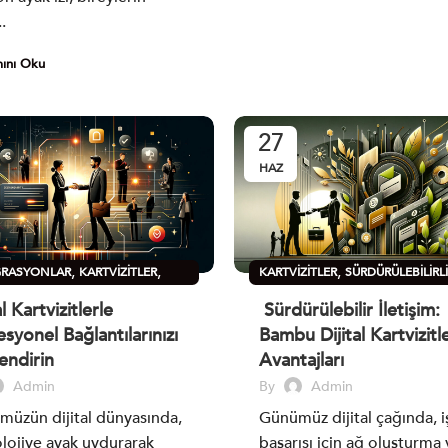
.
ını Oku
27
HAZ
,
,
,
GRASYONLAR
KARTVIZITLER
KARTVIZITLER
SÜRDÜRÜLEBILIRL
ÜLEBILIRLIK
ÜRÜNLER
al Kartvizitlerle
Sürdürülebilir İletişim:
syonel Bağlantılarınızı
Bambu Dijital Kartvizitl
endirin
Avantajları
Admin
By
Admin
üzün dijital dünyasında,
Günümüz dijital çağında, i
lojiye ayak uydurarak
başarısı için ağ oluşturma 