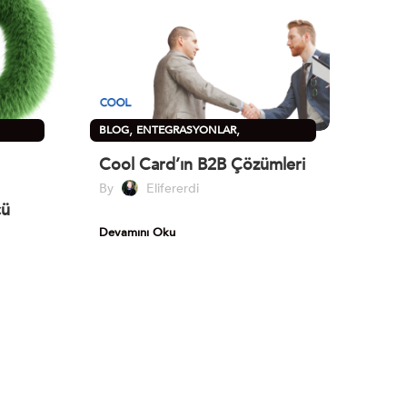
,
,
BLOG
ENTEGRASYONLAR
,
KARTVIZITLER
SÜRDÜRÜLEBILIRLIK
Cool Card’ın B2B Çözümleri
By
Elifererdi
cü
Devamını Oku