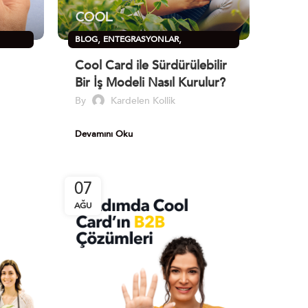
,
,
BLOG
ENTEGRASYONLAR
SÜRDÜRÜLEBILIRLIK
Cool Card ile Sürdürülebilir
Bir İş Modeli Nasıl Kurulur?
By
Kardelen Kollik
Devamını Oku
07
AĞU