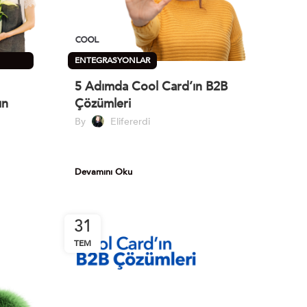
ENTEGRASYONLAR
5 Adımda Cool Card’ın B2B
ın
Çözümleri
By
Elifererdi
Devamını Oku
31
TEM