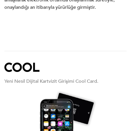
anlaşılarak elektronik ortamda onaylanmak suretiyle,
onaylandığı an itibarıyla yürürlüğe girmiştir.
Yeni Nesil Dijital Kartvizit Girişimi Cool Card.