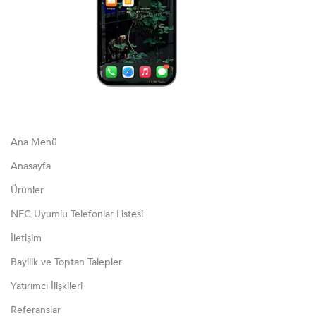
Ana Menü
Anasayfa
Ürünler
NFC Uyumlu Telefonlar Listesi
İletişim
Bayilik ve Toptan Talepler
Yatırımcı İlişkileri
Referanslar