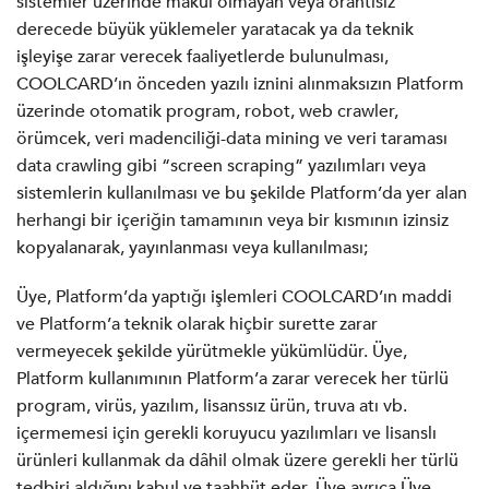
sistemler üzerinde makul olmayan veya orantısız
derecede büyük yüklemeler yaratacak ya da teknik
işleyişe zarar verecek faaliyetlerde bulunulması,
COOLCARD’ın önceden yazılı iznini alınmaksızın Platform
üzerinde otomatik program, robot, web crawler,
örümcek, veri madenciliği-data mining ve veri taraması
data crawling gibi “screen scraping” yazılımları veya
sistemlerin kullanılması ve bu şekilde Platform’da yer alan
herhangi bir içeriğin tamamının veya bir kısmının izinsiz
kopyalanarak, yayınlanması veya kullanılması;
Üye, Platform’da yaptığı işlemleri COOLCARD’ın maddi
ve Platform’a teknik olarak hiçbir surette zarar
vermeyecek şekilde yürütmekle yükümlüdür. Üye,
Platform kullanımının Platform’a zarar verecek her türlü
program, virüs, yazılım, lisanssız ürün, truva atı vb.
içermemesi için gerekli koruyucu yazılımları ve lisanslı
ürünleri kullanmak da dâhil olmak üzere gerekli her türlü
tedbiri aldığını kabul ve taahhüt eder. Üye ayrıca Üye