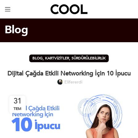
Dijital Kartvizit
ÜCRETSİZ!
Blog
,
,
BLOG
KARTVIZITLER
SÜRDÜRÜLEBILIRLIK
Dijital Çağda Etkili Networking İçin 10 İpucu
Elifererdi
31
TEM