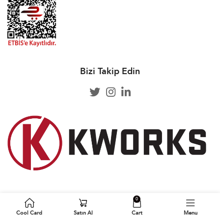
Bizi Takip Edin
0
Cool Card by 2022 © All rights reserved
Cool Card
Satın Al
Cart
Menu