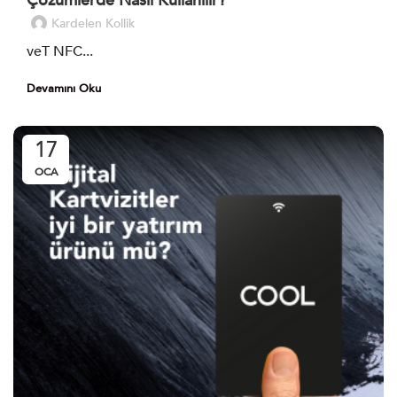
Çözümlerde Nasıl Kullanılır?
Kardelen Kollik
veT NFC...
Devamını Oku
17
OCA