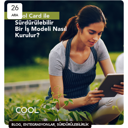
26
ARA
,
,
BLOG
ENTEGRASYONLAR
SÜRDÜRÜLEBILIRLIK