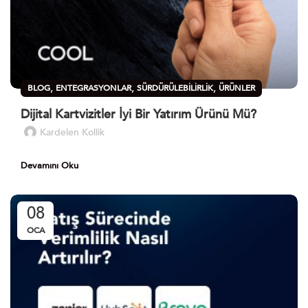
,
,
,
BLOG
ENTEGRASYONLAR
SÜRDÜRÜLEBILIRLIK
ÜRÜNLER
Dijital Kartvizitler İyi Bir Yatırım Ürünü Mü?
Kardelen Kollik
Devamını Oku
08
OCA