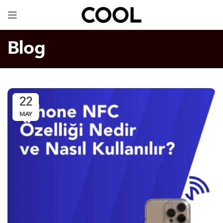
Dijital Kartvizit
ÜCRETSİZ!
Blog
22
MAY