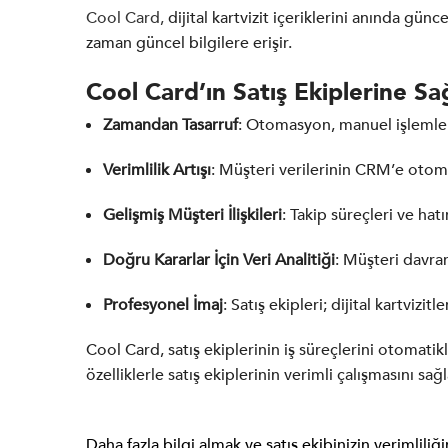
Cool Card,
dijital kartvizit içeriklerini anında gün
zaman güncel bilgilere erişir.
Cool Card’ın Satış Ekiplerine Sa
Zamandan Tasarruf
: Otomasyon, manuel işlemler
Verimlilik Artışı
: Müşteri verilerinin CRM’e otomat
Gelişmiş Müşteri İlişkileri
: Takip süreçleri ve hat
Doğru Kararlar İçin Veri Analitiği
: Müşteri davranı
Profesyonel İmaj
: Satış ekipleri; dijital kartvi
Cool Card, satış ekiplerinin iş süreçlerini otomati
özelliklerle satış ekiplerinin verimli çalışmasını sa
Daha fazla bilgi almak ve satış ekibinizin verimliliği