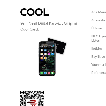
Ana Men
Anasayfa
Yeni Nesil Dijital Kartvizit Girişimi
Ürünler
Cool Card.
NFC Uyum
Listesi
İletişim
Bayilik ve
Yatırımcı İl
Referansl