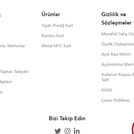
Ürünler
Gizlilik ve
ü
Sözleşmeler
Siyah Prestij Kart
Mesafeli Satış Sö
Bambu Kart
Üyelik Sözleşmes
lu Telefonlar
Metal NFC Kart
Açık Rıza Metni
Aydınlatma Metn
 Toptan Talepler
Kullanım Koşulu 
Telif
işkileri
KVKK
ar
Çerez Politikası
Bizi Takip Edin