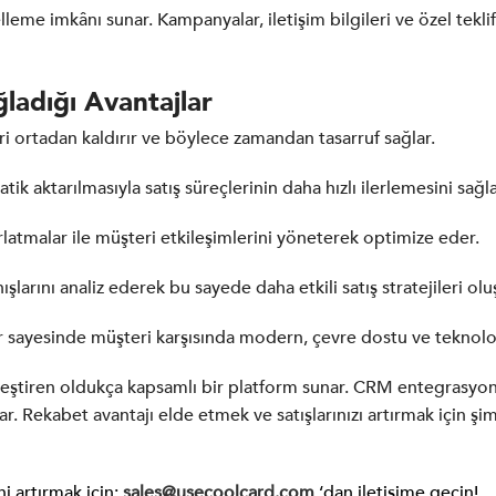
celleme imkânı sunar. Kampanyalar, iletişim bilgileri ve özel tekl
ğladığı Avantajlar
i ortadan kaldırır ve böylece zamandan tasarruf sağlar.
ik aktarılmasıyla satış süreçlerinin daha hızlı ilerlemesini sağla
ırlatmalar ile müşteri etkileşimlerini yöneterek optimize eder.
şlarını analiz ederek bu sayede daha etkili satış stratejileri oluş
zitler sayesinde müşteri karşısında modern, çevre dostu ve teknol
kleştiren oldukça kapsamlı bir platform sunar. CRM entegrasyonu,
ğlar. Rekabet avantajı elde etmek ve satışlarınızı artırmak için şi
ni artırmak için;
sales@usecoolcard.com
‘dan iletişime geçin!