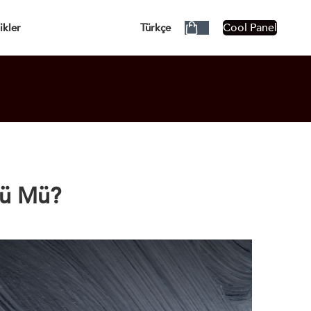
ÜCRETSİZ!
Cool Panel
ikler
Türkçe
ünü Mü?