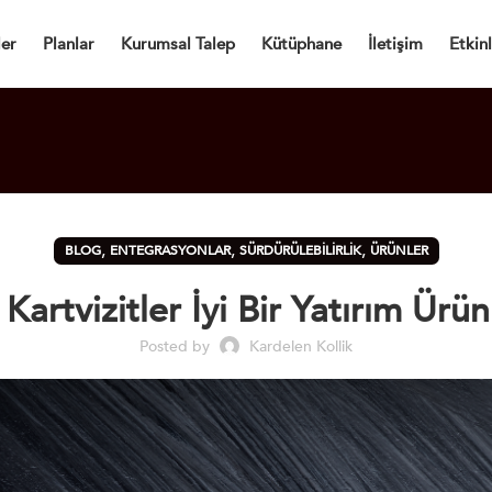
Dijital Kartvizit
ler
Planlar
Kurumsal Talep
Kütüphane
İletişim
Etkinl
,
,
,
BLOG
ENTEGRASYONLAR
SÜRDÜRÜLEBILIRLIK
ÜRÜNLER
l Kartvizitler İyi Bir Yatırım Ür
Posted by
Kardelen Kollik