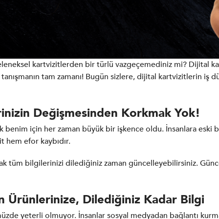
eleneksel kartvizitlerden bir türlü vazgeçemediniz mi? Dijital 
 tanışmanın tam zamanı! Bugün sizlere, dijital kartvizitlerin i
gilerinizin Değişmesinden Korkmak Yok!
 benim için her zaman büyük bir işkence oldu. İnsanlara eski bil
 hem efor kaybıdır.
ayarak tüm bilgilerinizi dilediğiniz zaman güncelleyebilirsiniz. Gü
 Ürünlerinize, Dilediğiniz Kadar Bilgi
nümüzde yeterli olmuyor. İnsanlar sosyal medyadan bağlantı kurmak