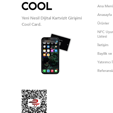
Ana Men
Anasayfa
Yeni Nesil Dijital Kartvizit Girişimi
Ürünler
Cool Card.
NFC Uyum
Listesi
İletişim
Bayilik ve
Yatırımcı İl
Referansl