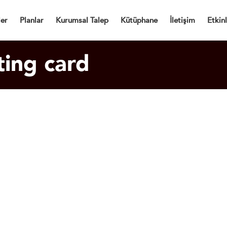
Dijital Kartvizit
ler
Planlar
Kurumsal Talep
Kütüphane
İletişim
Etkinl
ting card