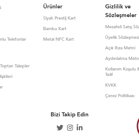
Ürünler
Gizlilik ve
ü
Sözleşmeler
Siyah Prestij Kart
Mesafeli Satış Sö
Bambu Kart
Üyelik Sözleşmes
lu Telefonlar
Metal NFC Kart
Açık Rıza Metni
Aydınlatma Metn
 Toptan Talepler
Kullanım Koşulu 
Telif
işkileri
KVKK
ar
Çerez Politikası
Bizi Takip Edin