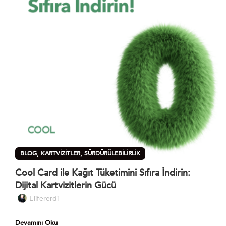
,
,
BLOG
KARTVIZITLER
SÜRDÜRÜLEBILIRLIK
Cool Card ile Kağıt Tüketimini Sıfıra İndirin:
Dijital Kartvizitlerin Gücü
Elifererdi
Devamını Oku