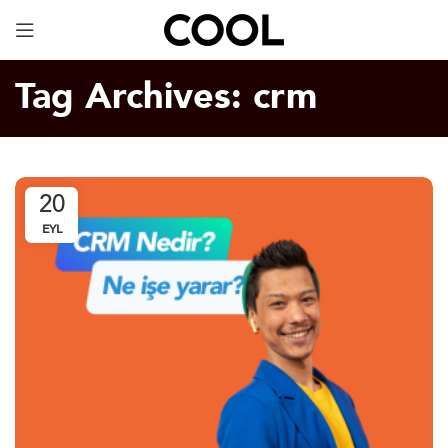
Dijital Kartvizit
ÜCRETSİZ!
Tag Archives: crm
20
EYL