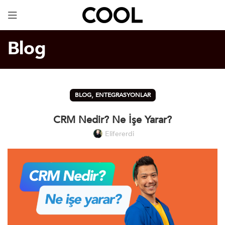
Dijital Kartvizit
ÜCRETSİZ!
Blog
,
BLOG
ENTEGRASYONLAR
CRM Nedir? Ne İşe Yarar?
Elifererdi