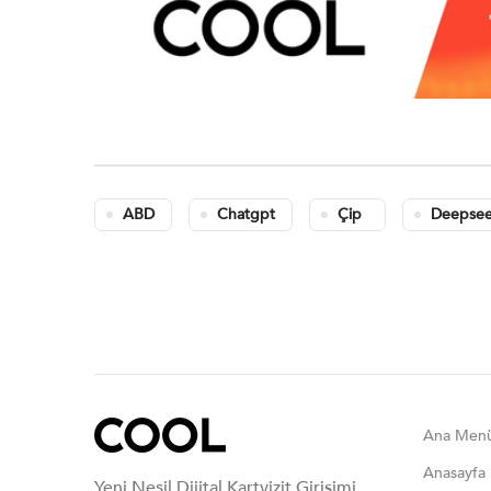
ABD
Chatgpt
Çip
Deepse
Ana Men
Anasayfa
Yeni Nesil Dijital Kartvizit Girişimi