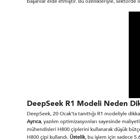
başarılar elde etmiştir. Bu özellikleriyle, sektörd
DeepSeek R1 Modeli Neden Dik
DeepSeek, 20 Ocak’ta tanıttığı R1 modeliyle dikk
Ayrıca
, yazılım optimizasyonları sayesinde maliyet
mühendisleri H800 çiplerini kullanarak düşük bütç
H800 çipi kullandı.
Üstelik
, bu işlem için sadece 5