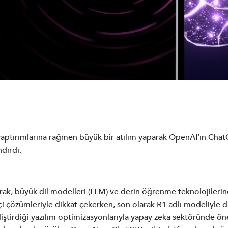
aptırımlarına rağmen büyük bir atılım yaparak OpenAI’ın ChatG
dırdı.
larak, büyük dil modelleri (LLM) ve derin öğrenme teknolojilerin
ikçi çözümleriyle dikkat çekerken, son olarak R1 adlı modeliyle
ştirdiği yazılım optimizasyonlarıyla yapay zeka sektöründe öne ç