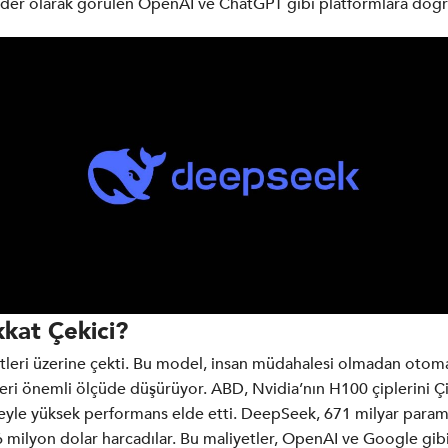
e lider olarak görülen OpenAI ve ChatGPT gibi platformlara doğr
kat Çekici?
atleri üzerine çekti. Bu model, insan müdahalesi olmadan otom
leri önemli ölçüde düşürüyor. ABD, Nvidia’nın H100 çiplerini Çi
eyle yüksek performans elde etti. DeepSeek, 671 milyar parame
.6 milyon dolar harcadılar. Bu maliyetler, OpenAI ve Google gib