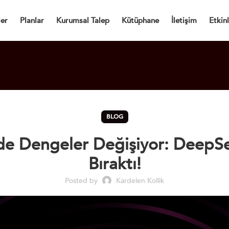
Dijital Kartvizit
ler
Planlar
Kurumsal Talep
Kütüphane
İletişim
Etkinl
BLOG
de Dengeler Değişiyor: DeepSe
Bıraktı!
Posted by
Kardelen Kollik