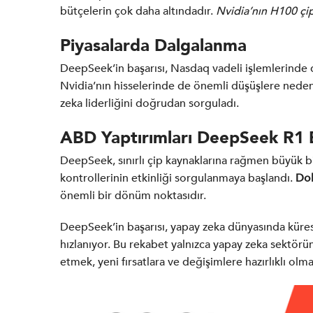
bütçelerin çok daha altındadır.
Nvidia’nın H100 çiple
Piyasalarda Dalgalanma
DeepSeek’in başarısı, Nasdaq vadeli işlemlerinde
Nvidia’nın hisselerinde de önemli düşüşlere neden
zeka liderliğini doğrudan sorguladı.
ABD Yaptırımları DeepSeek R1 Ba
DeepSeek, sınırlı çip kaynaklarına rağmen büyük bi
kontrollerinin etkinliği sorgulanmaya başlandı.
Dol
önemli bir dönüm noktasıdır.
DeepSeek’in başarısı, yapay zeka dünyasında küres
hızlanıyor. Bu rekabet yalnızca yapay zeka sektör
etmek, yeni fırsatlara ve değişimlere hazırlıklı olm