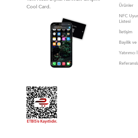
Ürünler
Cool Card.
NFC Uyum
Listesi
İletişim
Bayilik ve
Yatırımcı İl
Referansl