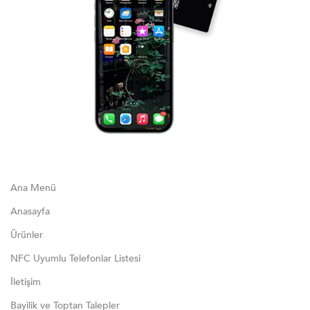
Ana Menü
Anasayfa
Ürünler
NFC Uyumlu Telefonlar Listesi
İletişim
Bayilik ve Toptan Talepler