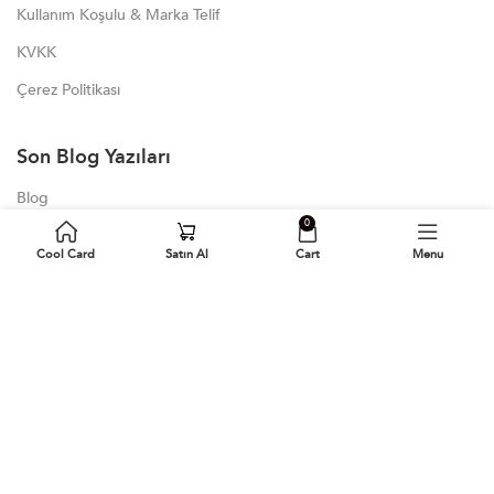
Kullanım Koşulu & Marka Telif
KVKK
Çerez Politikası
Son Blog Yazıları
Blog
0
Bambu Dijital Kartvizit
Cool Card
Satın Al
Cart
Menu
NFC Mikroçip ve Deri Altı Entegrasyonu
Dijital Kartvizitlerin İşletme Markası İçin Önemi ve Avantajları
Kişiselleştirilmiş İş Hediyesi, Dijital Kartvizitler