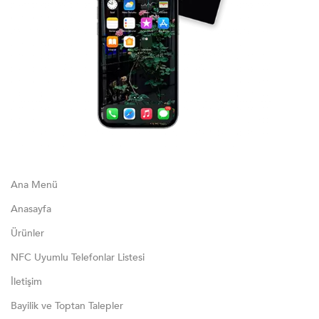
Ana Menü
Anasayfa
Ürünler
NFC Uyumlu Telefonlar Listesi
İletişim
Bayilik ve Toptan Talepler