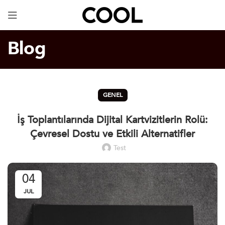
Your Specially Designed Digital Business Card will
be in Cargo within 3 Business Days!
Blog
GENEL
İş Toplantılarında Dijital Kartvizitlerin Rolü:
Çevresel Dostu ve Etkili Alternatifler
Test
04
JUL