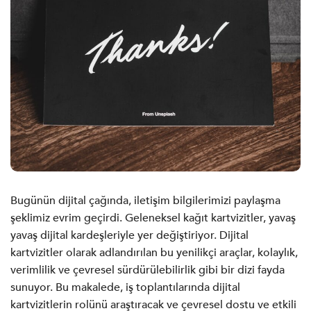
Bugünün dijital çağında, iletişim bilgilerimizi paylaşma
şeklimiz evrim geçirdi. Geleneksel kağıt kartvizitler, yavaş
yavaş dijital kardeşleriyle yer değiştiriyor. Dijital
kartvizitler olarak adlandırılan bu yenilikçi araçlar, kolaylık,
verimlilik ve çevresel sürdürülebilirlik gibi bir dizi fayda
sunuyor. Bu makalede, iş toplantılarında dijital
kartvizitlerin rolünü araştıracak ve çevresel dostu ve etkili