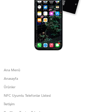
Ana Menü
Anasayfa
Ürünler
NFC Uyumlu Telefonlar Listesi
İletişim