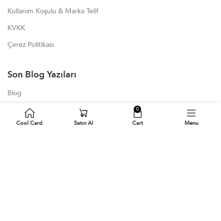
Kullanım Koşulu & Marka Telif
KVKK
Çerez Politikası
Son Blog Yazıları
Blog
Bambu Dijital Kartvizit
0
Cool Card
Satın Al
Cart
Menu
NFC Mikroçip ve Deri Altı Entegrasyonu
Dijital Kartvizitlerin İşletme Markası İçin Önemi ve Avantajları
Kişiselleştirilmiş İş Hediyesi, Dijital Kartvizitler