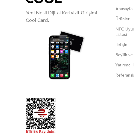
Anasayfa
Yeni Nesil Dijital Kartvizit Girişimi
Ürünler
Cool Card.
NFC Uyum
Listesi
İletişim
Bayilik ve
Yatırımcı İl
Referansl