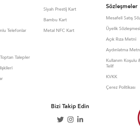
Sözleşmeler
Siyah Prestij Kart
Mesafeli Satış Sö
Bambu Kart
Üyelik Sözleşmes
lu Telefonlar
Metal NFC Kart
Açık Rıza Metni
Aydınlatma Metn
 Toptan Talepler
Kullanım Koşulu 
Telif
işkileri
KVKK
ar
Çerez Politikası
Bizi Takip Edin