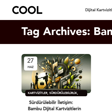
Dijital Kartvizit
Tag Archives: Bam
27
HAZ
,
,
KARTVIZITLER
SÜRDÜRÜLEBILIRLIK
ÜRÜNLER
Sürdürülebilir İletişim:
Bambu Dijital Kartvizitlerin