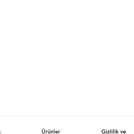
Ürünler
Gizlilik ve
ü