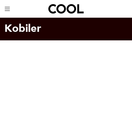
Dijital Kartvizit
ÜCRETSİZ!
Kobiler