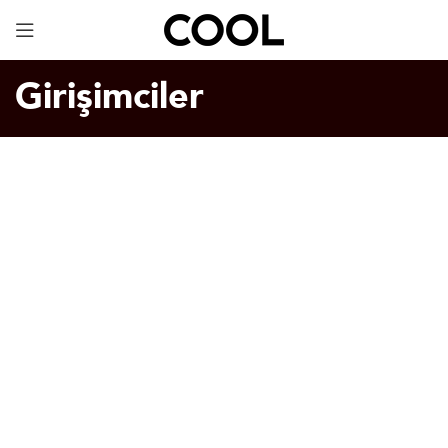
Dijital Kartvizit
ÜCRETSİZ!
Girişimciler