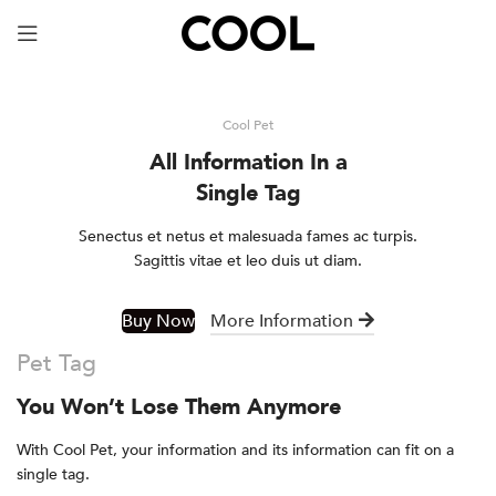
Dijital Kartvizit
ÜCRETSİZ!
Cool Pet
All Information In a
Single Tag
Senectus et netus et malesuada fames ac turpis.
Sagittis vitae et leo duis ut diam.
Buy Now
More Information
Pet Tag
You Won’t Lose Them Anymore
With Cool Pet, your information and its information can fit on a
single tag.