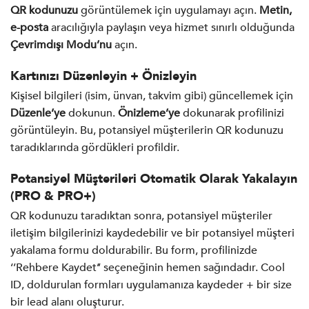
QR kodunuzu
görüntülemek için uygulamayı açın.
Metin,
e-posta
aracılığıyla paylaşın veya hizmet sınırlı olduğunda
Çevrimdışı Modu’nu
açın.
Kartınızı Düzenleyin + Önizleyin
Kişisel bilgileri (isim, ünvan, takvim gibi) güncellemek için
Düzenle’ye
dokunun.
Önizleme’ye
dokunarak profilinizi
görüntüleyin. Bu, potansiyel müşterilerin QR kodunuzu
taradıklarında gördükleri profildir.
Potansiyel Müşterileri Otomatik Olarak Yakalayın
(PRO & PRO+)
QR kodunuzu taradıktan sonra, potansiyel müşteriler
iletişim bilgilerinizi kaydedebilir ve bir potansiyel müşteri
yakalama formu doldurabilir. Bu form, profilinizde
‘’Rehbere Kaydet’’ seçeneğinin hemen sağındadır. Cool
ID, doldurulan formları uygulamanıza kaydeder + bir size
bir lead alanı oluşturur.